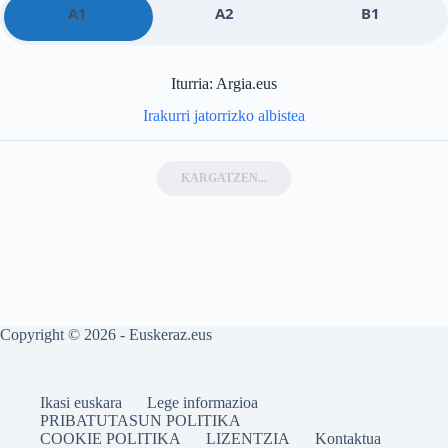
A1
A2
B1
Iturria: Argia.eus
Irakurri jatorrizko albistea
KARGATZEN...
Copyright © 2026 - Euskeraz.eus
Ikasi euskara
Lege informazioa
PRIBATUTASUN POLITIKA
COOKIE POLITIKA
LIZENTZIA
Kontaktua