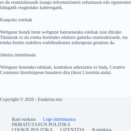
ez du erantzukizunik izango informazioaren zehaztasun edo eguneratze
faltagatik eragindako kalteengatik.
Kanpoko estekak
Webgune honek beste webgune batzuetarako estekak izan ditzake.
Titularrak ez du esteka horietako edukien gaineko erantzukizunik, eta
esteka horien erabilera erabiltzailearen ardurapean geratzen da.
Jabetza intelektuala
Webgune honetako edukiak, kontrakoa adierazten ez bada, Creative
Commons lizentziapean banatzen dira (ikusi Lizentzia atala).
Copyright © 2026 - Euskeraz.eus
Ikasi euskara
Lege informazioa
PRIBATUTASUN POLITIKA
COOKIE POLITIKA
LIZENTZIA
Kontaktua