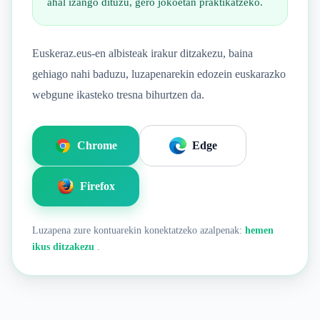
ahal izango dituzu, gero jokoetan praktikatzeko.
Euskeraz.eus-en albisteak irakur ditzakezu, baina
gehiago nahi baduzu, luzapenarekin edozein euskarazko
webgune ikasteko tresna bihurtzen da.
Chrome
Edge
Firefox
Luzapena zure kontuarekin konektatzeko azalpenak:
hemen
ikus ditzakezu
.