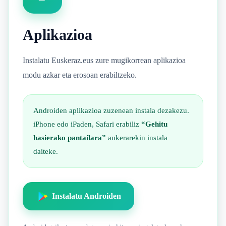
Aplikazioa
Instalatu Euskeraz.eus zure mugikorrean aplikazioa
modu azkar eta erosoan erabiltzeko.
Androiden aplikazioa zuzenean instala dezakezu.
iPhone edo iPaden, Safari erabiliz
“Gehitu
hasierako pantailara”
aukerarekin instala
daiteke.
Instalatu Androiden