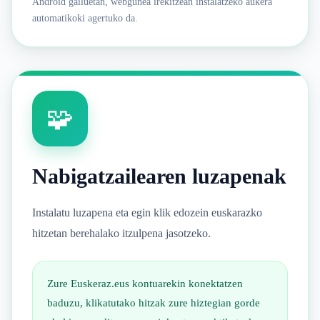
Android gailuetan, webgunea irekitzean instalatzeko aukera
automatikoki agertuko da.
🧩
Nabigatzailearen luzapenak
Instalatu luzapena eta egin klik edozein euskarazko
hitzetan berehalako itzulpena jasotzeko.
Zure Euskeraz.eus kontuarekin konektatzen
baduzu, klikatutako hitzak zure hiztegian gorde