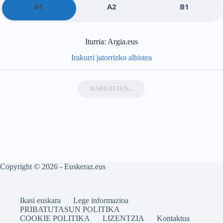
A1
A2
B1
Iturria: Argia.eus
Irakurri jatorrizko albistea
KARGATZEN...
Copyright © 2026 - Euskeraz.eus
Ikasi euskara
Lege informazioa
PRIBATUTASUN POLITIKA
COOKIE POLITIKA
LIZENTZIA
Kontaktua