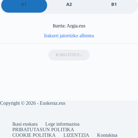
A1
A2
B1
Iturria: Argia.eus
Irakurri jatorrizko albistea
KARGATZEN...
Copyright © 2026 - Euskeraz.eus
Ikasi euskara
Lege informazioa
PRIBATUTASUN POLITIKA
COOKIE POLITIKA
LIZENTZIA
Kontaktua