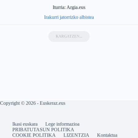
Iturria: Argia.eus
Irakurri jatorrizko albistea
KARGATZEN...
Copyright © 2026 - Euskeraz.eus
Ikasi euskara
Lege informazioa
PRIBATUTASUN POLITIKA
COOKIE POLITIKA
LIZENTZIA
Kontaktua