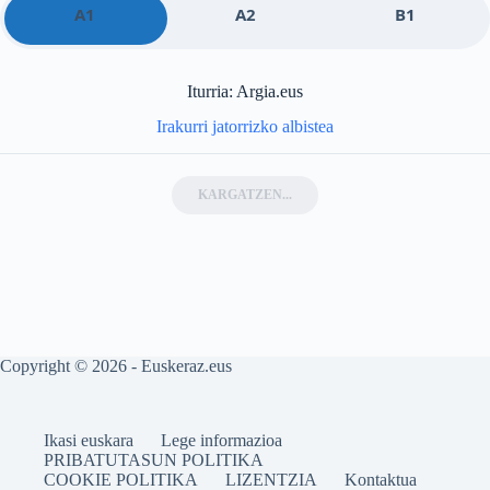
A1
A2
B1
Iturria: Argia.eus
Irakurri jatorrizko albistea
KARGATZEN...
Copyright © 2026 - Euskeraz.eus
Ikasi euskara
Lege informazioa
PRIBATUTASUN POLITIKA
COOKIE POLITIKA
LIZENTZIA
Kontaktua