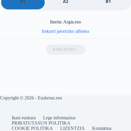
A1
A2
B1
Iturria: Argia.eus
Irakurri jatorrizko albistea
KARGATZEN...
Copyright © 2026 - Euskeraz.eus
Ikasi euskara
Lege informazioa
PRIBATUTASUN POLITIKA
COOKIE POLITIKA
LIZENTZIA
Kontaktua