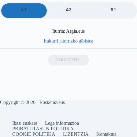
A1
A2
B1
Iturria: Argia.eus
Irakurri jatorrizko albistea
KARGATZEN...
Copyright © 2026 - Euskeraz.eus
Ikasi euskara
Lege informazioa
PRIBATUTASUN POLITIKA
COOKIE POLITIKA
LIZENTZIA
Kontaktua