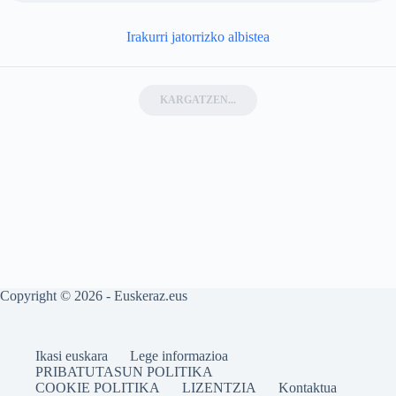
Irakurri jatorrizko albistea
KARGATZEN...
Copyright © 2026 - Euskeraz.eus
Ikasi euskara
Lege informazioa
PRIBATUTASUN POLITIKA
COOKIE POLITIKA
LIZENTZIA
Kontaktua