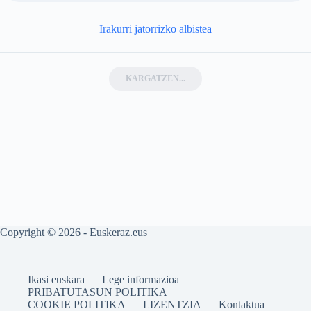
Irakurri jatorrizko albistea
KARGATZEN...
Copyright © 2026 - Euskeraz.eus
Ikasi euskara
Lege informazioa
PRIBATUTASUN POLITIKA
COOKIE POLITIKA
LIZENTZIA
Kontaktua