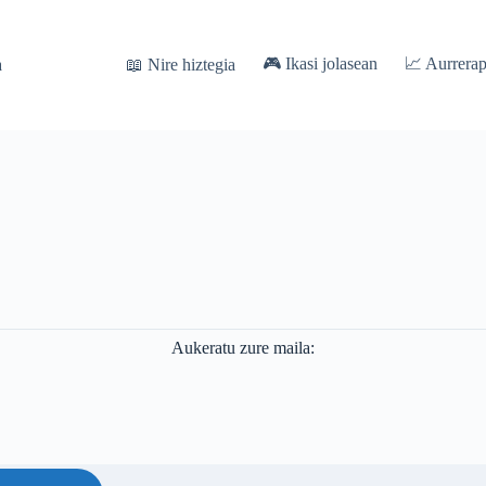
🎮 Ikasi jolasean
📈 Aurrera
a
📖 Nire hiztegia
Aukeratu zure maila: