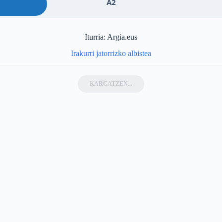
A2
Iturria: Argia.eus
Irakurri jatorrizko albistea
KARGATZEN...