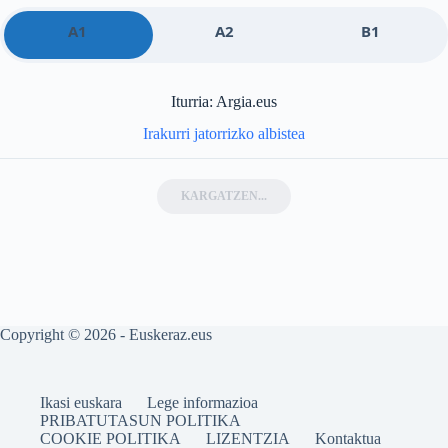
A1
A2
B1
Iturria: Argia.eus
Irakurri jatorrizko albistea
KARGATZEN...
Copyright © 2026 - Euskeraz.eus
Ikasi euskara
Lege informazioa
PRIBATUTASUN POLITIKA
COOKIE POLITIKA
LIZENTZIA
Kontaktua