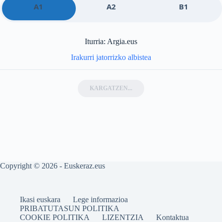
A1
A2
B1
Iturria: Argia.eus
Irakurri jatorrizko albistea
KARGATZEN...
Copyright © 2026 - Euskeraz.eus
Ikasi euskara
Lege informazioa
PRIBATUTASUN POLITIKA
COOKIE POLITIKA
LIZENTZIA
Kontaktua