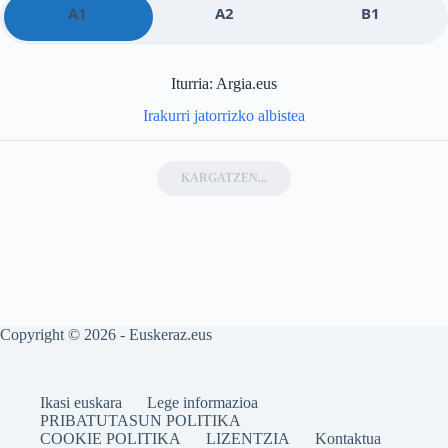
A1
A2
B1
Iturria: Argia.eus
Irakurri jatorrizko albistea
KARGATZEN...
Copyright © 2026 - Euskeraz.eus
Ikasi euskara
Lege informazioa
PRIBATUTASUN POLITIKA
COOKIE POLITIKA
LIZENTZIA
Kontaktua